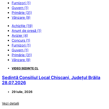
Furnizori (1)
Guvern (1)
Primărie (31)
Vânzare (9)
Achiziție (19)
Anunț de presă (1)
Avizier (4)
Concurs (1)
Furnizori (1)
Guvern (1)
Primărie (31)
Vânzare (9)
VIDEO ȘEDINȚE CL
Ședință Consiliul Local Chiscani, Județul Brăila
28.07.2026
29 Iulie, 2026
Vezi detalii