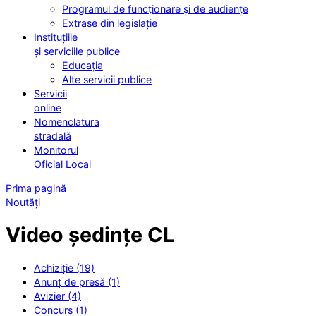
Programul de funcționare și de audiențe
Extrase din legislație
Instituțiile
și serviciile publice
Educația
Alte servicii publice
Servicii
online
Nomenclatura
stradală
Monitorul
Oficial Local
Prima pagină
Noutăți
Video ședințe CL
Achiziție (19)
Anunț de presă (1)
Avizier (4)
Concurs (1)