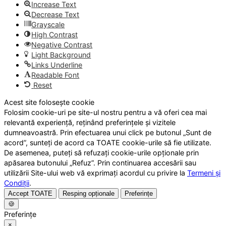
Increase Text
Decrease Text
Grayscale
High Contrast
Negative Contrast
Light Background
Links Underline
Readable Font
Reset
Acest site folosește cookie
Folosim cookie-uri pe site-ul nostru pentru a vă oferi cea mai
relevantă experiență, reținând preferințele și vizitele
dumneavoastră. Prin efectuarea unui click pe butonul „Sunt de
acord”, sunteți de acord ca TOATE cookie-urile să fie utilizate.
De asemenea, puteți să refuzați cookie-urile opționale prin
apăsarea butonului „Refuz”. Prin continuarea accesării sau
utilizării Site-ului web vă exprimați acordul cu privire la
Termeni și
Condiții
.
Accept TOATE
Resping opționale
Preferințe
🍪
Preferințe
×