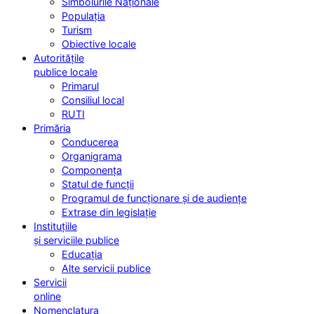
Simbolurile Naționale
Populația
Turism
Obiective locale
Autoritățile
publice locale
Primarul
Consiliul local
RUTI
Primăria
Conducerea
Organigrama
Componența
Statul de funcții
Programul de funcționare și de audiențe
Extrase din legislație
Instituțiile
și serviciile publice
Educația
Alte servicii publice
Servicii
online
Nomenclatura