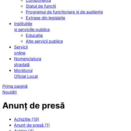
Componența
Statul de funcții
Programul de funcționare și de audiențe
Extrase din legislație
Instituțiile
și serviciile publice
Educația
Alte servicii publice
Servicii
online
Nomenclatura
stradală
Monitorul
Oficial Local
Prima pagină
Noutăți
Anunț de presă
Achiziție (19)
Anunț de presă (1)
Avizier (4)