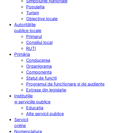
Simbolurile Naționale
Populația
Turism
Obiective locale
Autoritățile
publice locale
Primarul
Consiliul local
RUTI
Primăria
Conducerea
Organigrama
Componența
Statul de funcții
Programul de funcționare și de audiențe
Extrase din legislație
Instituțiile
și serviciile publice
Educația
Alte servicii publice
Servicii
online
Nomenclatura