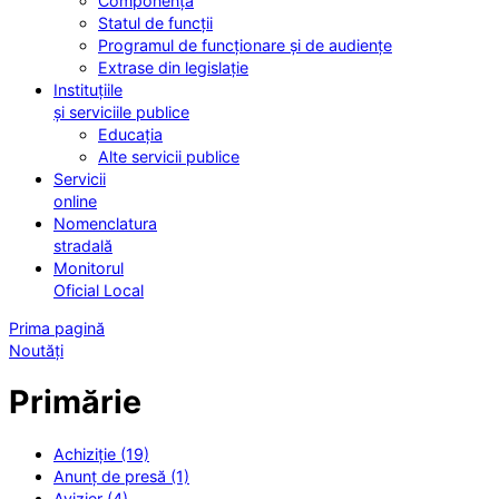
Componența
Statul de funcții
Programul de funcționare și de audiențe
Extrase din legislație
Instituțiile
și serviciile publice
Educația
Alte servicii publice
Servicii
online
Nomenclatura
stradală
Monitorul
Oficial Local
Prima pagină
Noutăți
Primărie
Achiziție (19)
Anunț de presă (1)
Avizier (4)