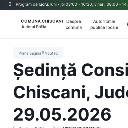
Program de lucru: luni - joi 08:00 - 16:30, vineri: 08.00 - 14
Despre
Autoritățile
COMUNA CHISCANI
Județul
Brăila
comună
publice locale
Prima pagină
Noutăți
Ședință Consi
Chiscani, Jude
29.05.2026