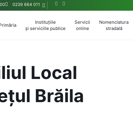
.00
0239 664 011
Instituțiile
Servicii
Nomenclatura
Primăria
și serviciile publice
online
stradală
liul Local
țul Brăila