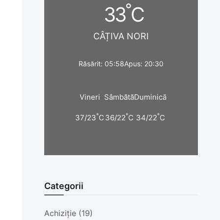
°
33
C
CÂȚIVA NORI
Răsărit: 05:58
Apus: 20:30
Vineri
Sâmbătă
Duminică
°
°
°
37/23
C
36/22
C
34/22
C
Categorii
Achiziție (19)