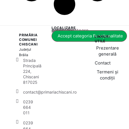
LOCALIZARE
Acest conținut este blocat până când acceptați categoria corespunzătoare de cookie-uri.
PRIMĂRIA
Accept categoria Funcționalitate
LINKURI
COMUNEI
UTILE
CHISCANI
Prezentare
Județul
generală
Brăila
Strada
Contact
Principală
224,
Termeni și
Chiscani
condiții
817025
contact@primariachiscani.ro
0239
664
011
0239
664