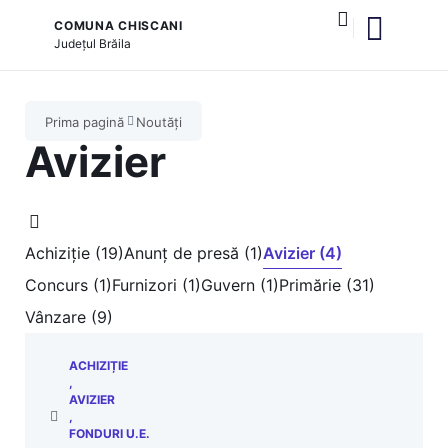
COMUNA CHISCANI
Județul
Brăila
și serviciile publice
Prima pagină
Noutăți
Avizier
Achiziție (19)
Anunț de presă (1)
Avizier (4)
Concurs (1)
Furnizori (1)
Guvern (1)
Primărie (31)
Vânzare (9)
ACHIZIȚIE
,
AVIZIER
,
FONDURI U.E.