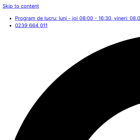
Skip to content
Program de lucru: luni - joi 08:00 - 16:30, vineri: 08.
0239 664 011