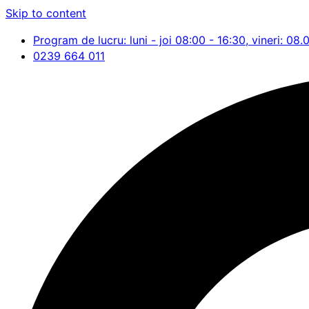
Skip to content
Program de lucru: luni - joi 08:00 - 16:30, vineri: 08.
0239 664 011