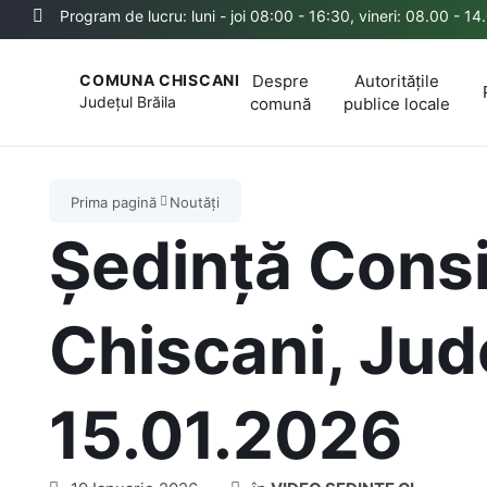
Program de lucru: luni - joi 08:00 - 16:30, vineri: 08.00 - 14
Despre
Autoritățile
COMUNA CHISCANI
Județul
Brăila
comună
publice locale
Prima pagină
Noutăți
Ședință Consi
Chiscani, Jude
15.01.2026