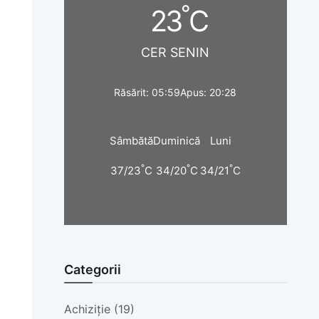
°
23
C
CER SENIN
Răsărit: 05:59
Apus: 20:28
Sâmbătă
Duminică
Luni
°
°
°
37/23
C
34/20
C
34/21
C
Categorii
Achiziție (19)