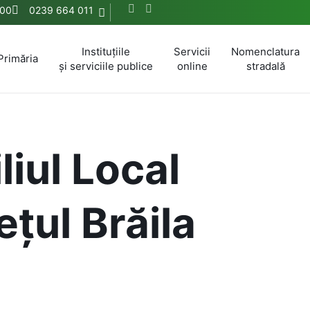
.00
0239 664 011
Instituțiile
Servicii
Nomenclatura
Primăria
și serviciile publice
online
stradală
liul Local
țul Brăila