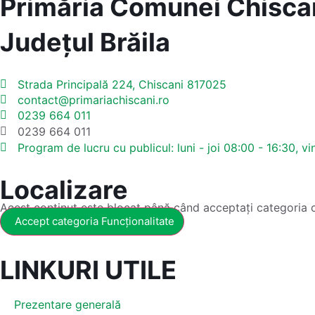
Primăria Comunei Chisca
Județul
Brăila
Strada Principală 224, Chiscani 817025
contact@primariachiscani.ro
0239 664 011
0239 664 011
Program de lucru cu publicul:
luni - joi 08:00 - 16:30, vi
Localizare
Acest conținut este blocat până când acceptați categoria 
Accept categoria Funcționalitate
LINKURI UTILE
Prezentare generală