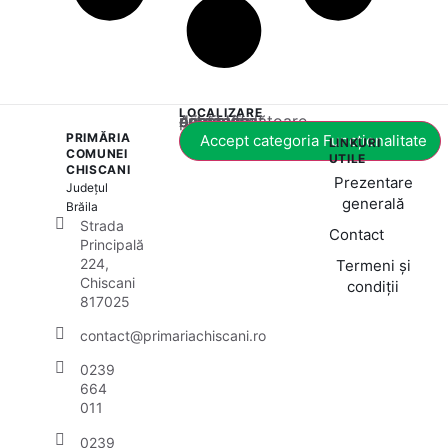
LOCALIZARE
Acest conținut este blocat până când acceptați categoria corespunzătoare de cookie-uri.
PRIMĂRIA
Accept categoria Funcționalitate
LINKURI
COMUNEI
UTILE
CHISCANI
Prezentare
Județul
generală
Brăila
Strada
Contact
Principală
224,
Termeni și
Chiscani
condiții
817025
contact@primariachiscani.ro
0239
664
011
0239