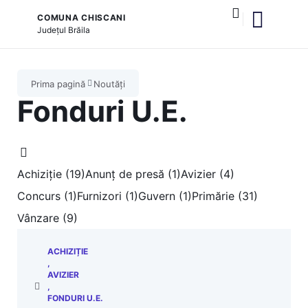
COMUNA CHISCANI
Județul
Brăila
și serviciile publice
Prima pagină
Noutăți
Fonduri U.E.
Achiziție (19)
Anunț de presă (1)
Avizier (4)
Concurs (1)
Furnizori (1)
Guvern (1)
Primărie (31)
Vânzare (9)
ACHIZIȚIE
,
AVIZIER
,
FONDURI U.E.