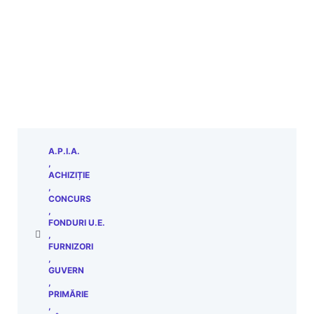
A.P.I.A.
,
ACHIZIȚIE
,
CONCURS
,
FONDURI U.E.
,
FURNIZORI
,
GUVERN
,
PRIMĂRIE
,