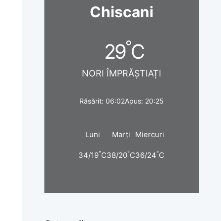
Chiscani
°
29
C
NORI ÎMPRĂȘTIAȚI
Răsărit: 06:02
Apus: 20:25
Luni
Marți
Miercuri
°
°
°
34/19
C
38/20
C
36/24
C