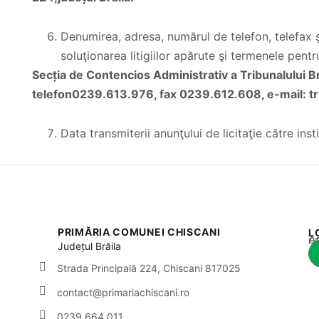
Denumirea, adresa, numărul de telefon, telefax 
soluţionarea litigiilor apărute şi termenele pentr
Secția de Contencios Administrativ a Tribunalului Brăil
telefon0239.613.976, fax 0239.612.608, e-mail: tr
Data transmiterii anunţului de licitaţie către insti
PRIMĂRIA COMUNEI CHISCANI
L
Acest
Județul
Brăila
Strada Principală 224, Chiscani 817025
contact@primariachiscani.ro
0239 664 011