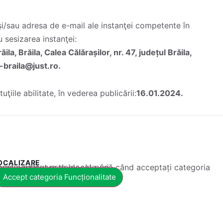
şi/sau adresa de e-mail ale instanţei competente în
u sesizarea instanţei:
a, Brăila, Calea Călărașilor, nr. 47, județul Brăila,
-braila@just.ro.
tuţiile abilitate, în vederea publicării:
16.01.2024.
OCALIZARE
 conținut este blocat până când acceptați categoria corespunzătoare de cookie-uri.
Accept categoria Funcționalitate