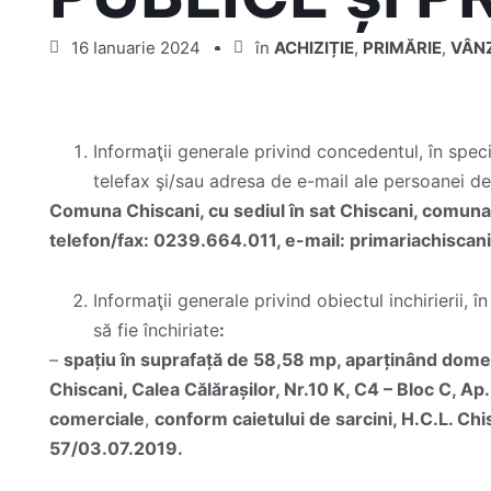
16 Ianuarie 2024
în
ACHIZIȚIE
,
PRIMĂRIE
,
VÂN
Informaţii generale privind concedentul, în spec
telefax şi/sau adresa de e-mail ale persoanei de
Comuna Chiscani, cu sediul în sat Chiscani, comuna C
telefon/fax: 0239.664.011, e-mail: primariachisca
Informaţii generale privind obiectul inchirierii, 
să fie închiriate
:
–
spațiu în suprafață de 58,58 mp, aparținând domen
Chiscani, Calea Călărașilor, Nr.10 K, C4 – Bloc C, Ap.5
comerciale
,
conform caietului de sarcini, H.C.L. Chi
57/03.07.2019.