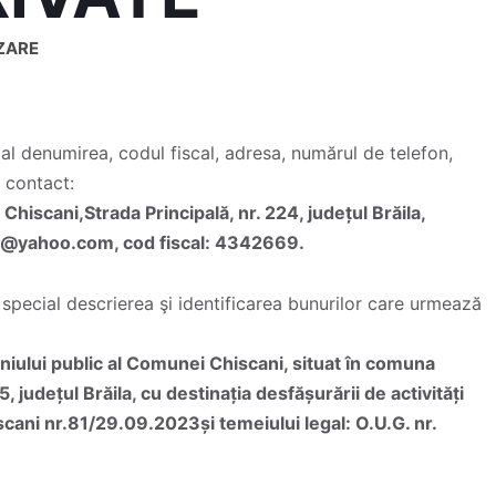
ZARE
ial denumirea, codul fiscal, adresa, numărul de telefon,
 contact:
hiscani,Strada Principală, nr. 224, județul Brăila,
ni@yahoo.com, cod fiscal: 4342669.
în special descrierea şi identificarea bunurilor care urmează
iului public al Comunei Chiscani, situat în comuna
, județul Brăila, cu destinația desfășurării de activități
scani nr.81/29.09.2023și temeiului legal: O.U.G. nr.