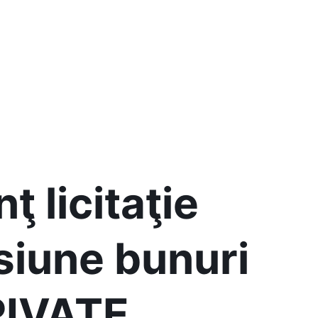
 licitaţie
siune bunuri
RIVATE