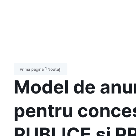
Prima pagină
Noutăți
Model de anunţ
pentru conce
PUBLICE și P