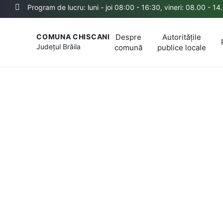
Program de lucru: luni - joi 08:00 - 16:30, vineri: 08.00 - 14
Despre
Autoritățile
COMUNA CHISCANI
Județul
Brăila
comună
publice locale