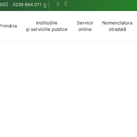
.00
0239 664 011
Instituțiile
Servicii
Nomenclatura
Primăria
și serviciile publice
online
stradală