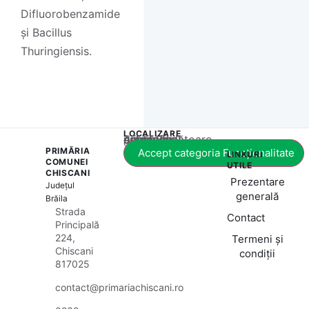
Difluorobenzamide
și Bacillus
Thuringiensis.
LOCALIZARE
Acest conținut este blocat până când acceptați categoria corespunzătoare de cookie-uri.
PRIMĂRIA
Accept categoria Funcționalitate
LINKURI
COMUNEI
UTILE
CHISCANI
Prezentare
Județul
generală
Brăila
Strada
Contact
Principală
224,
Termeni și
Chiscani
condiții
817025
contact@primariachiscani.ro