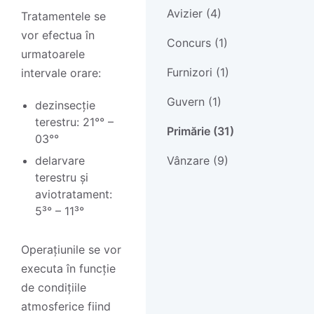
Avizier (4)
Tratamentele se
vor efectua în
Concurs (1)
urmatoarele
Furnizori (1)
intervale orare:
Guvern (1)
dezinsecție
terestru: 21°° –
Primărie (31)
03°°
delarvare
Vânzare (9)
terestru și
aviotratament:
5³° – 11³°
Operațiunile se vor
executa în funcție
de condițiile
atmosferice fiind