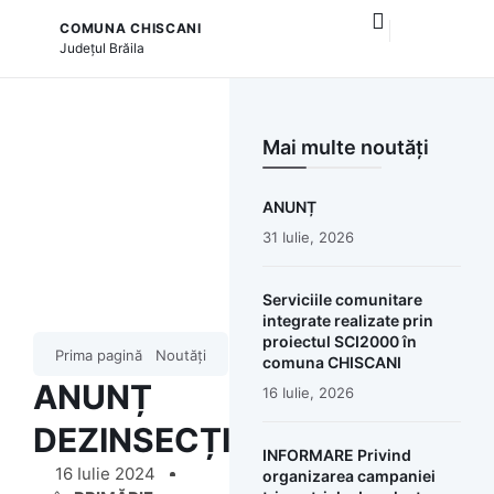
COMUNA CHISCANI
și serviciile publice
Județul
Brăila
Mai multe noutăți
ANUNȚ
31 Iulie, 2026
Serviciile comunitare
integrate realizate prin
proiectul SCI2000 în
Prima pagină
Noutăți
comuna CHISCANI
ANUNȚ
16 Iulie, 2026
DEZINSECȚIE
INFORMARE Privind
16 Iulie 2024
organizarea campaniei