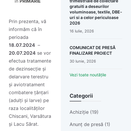
în
PRIMĂRIE
trimestriale de colectare
gratuiti a deseurilor
voluminoase, textile, DBE-
uri si a celor periculoase
Prin prezenta, vă
2026
informăm că în
16 Iulie, 2026
perioada
18.07.2024
–
COMUNICAT DE PRESĂ
20.07.2024
se vor
FINALIZARE PROIECT
efectua tratamente
30 Iunie, 2026
de dezinsecție și
Vezi toate noutățile
delarvare terestru
și aviotratament
combatere țânțari
Categorii
(adulți și larve) pe
raza localităților
Achiziție (19)
Chiscani, Varsătura
și Lacu Sărat.
Anunț de presă (1)