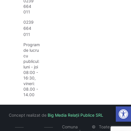
0239
664
011
0239
664
011
Program
de lucru
cu
publicul:
luni - joi
08:00 -
16:30,
vineri:
08.00 -
14.00
Open
Concept realizat de
Big Media Relații Publice SRL
Comuna
©
Toate