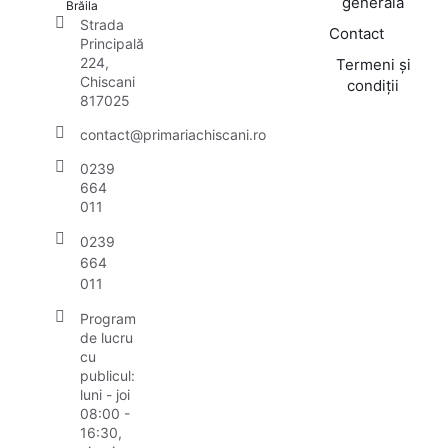
generală
Brăila
Strada
Contact
Principală
224,
Termeni și
Chiscani
condiții
817025
contact@primariachiscani.ro
0239
664
011
0239
664
011
Program
de lucru
cu
publicul:
luni - joi
08:00 -
16:30,