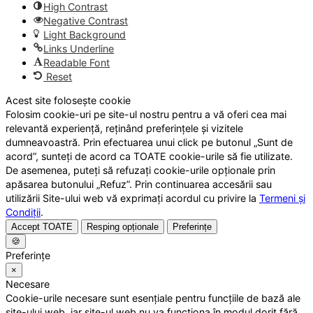
High Contrast
Negative Contrast
Light Background
Links Underline
Readable Font
Reset
Acest site folosește cookie
Folosim cookie-uri pe site-ul nostru pentru a vă oferi cea mai
relevantă experiență, reținând preferințele și vizitele
dumneavoastră. Prin efectuarea unui click pe butonul „Sunt de
acord”, sunteți de acord ca TOATE cookie-urile să fie utilizate.
De asemenea, puteți să refuzați cookie-urile opționale prin
apăsarea butonului „Refuz”. Prin continuarea accesării sau
utilizării Site-ului web vă exprimați acordul cu privire la
Termeni și
Condiții
.
Accept TOATE
Resping opționale
Preferințe
🍪
Preferințe
×
Necesare
Cookie-urile necesare sunt esențiale pentru funcțiile de bază ale
site-ului web, iar site-ul web nu va funcționa în modul dorit fără