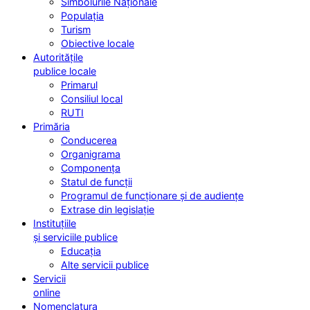
Simbolurile Naționale
Populația
Turism
Obiective locale
Autoritățile
publice locale
Primarul
Consiliul local
RUTI
Primăria
Conducerea
Organigrama
Componența
Statul de funcții
Programul de funcționare și de audiențe
Extrase din legislație
Instituțiile
și serviciile publice
Educația
Alte servicii publice
Servicii
online
Nomenclatura