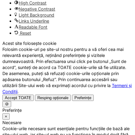
High Contrast
Negative Contrast
Light Background
Links Underline
Readable Font
Reset
Acest site folosește cookie
Folosim cookie-uri pe site-ul nostru pentru a vă oferi cea mai
relevantă experiență, reținând preferințele și vizitele
dumneavoastră. Prin efectuarea unui click pe butonul „Sunt de
acord”, sunteți de acord ca TOATE cookie-urile să fie utilizate.
De asemenea, puteți să refuzați cookie-urile opționale prin
apăsarea butonului „Refuz”. Prin continuarea accesării sau
utilizării Site-ului web vă exprimați acordul cu privire la
Termeni și
Condiții
.
Accept TOATE
Resping opționale
Preferințe
🍪
Preferințe
×
Necesare
Cookie-urile necesare sunt esențiale pentru funcțiile de bază ale
site-ului web, iar site-ul web nu va funcționa în modul dorit fără