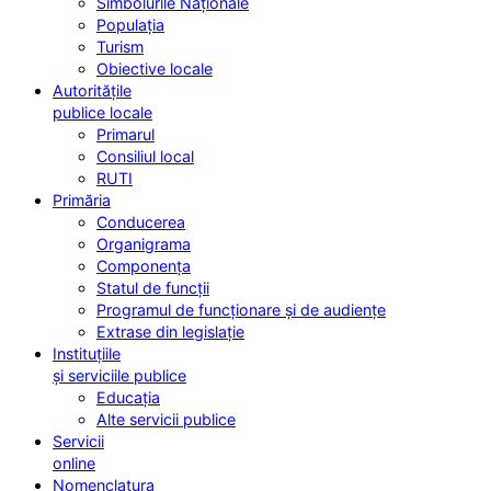
Simbolurile Naționale
Populația
Turism
Obiective locale
Autoritățile
publice locale
Primarul
Consiliul local
RUTI
Primăria
Conducerea
Organigrama
Componența
Statul de funcții
Programul de funcționare și de audiențe
Extrase din legislație
Instituțiile
și serviciile publice
Educația
Alte servicii publice
Servicii
online
Nomenclatura