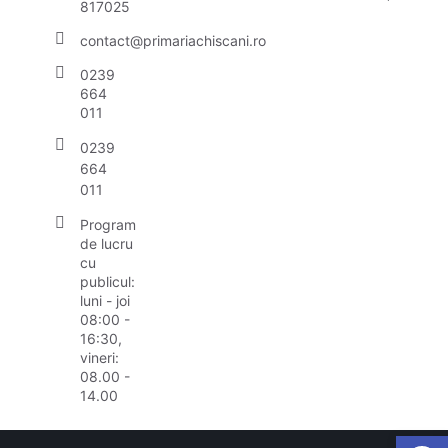
817025
contact@primariachiscani.ro
0239
664
011
0239
664
011
Program
de lucru
cu
publicul:
luni - joi
08:00 -
16:30,
vineri:
08.00 -
14.00
Open