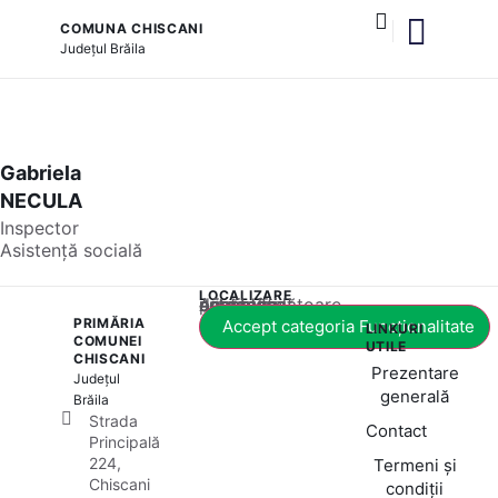
COMUNA CHISCANI
Județul
Brăila
și serviciile publice
Gabriela
NECULA
Inspector
Asistență socială
LOCALIZARE
Acest conținut este blocat până când acceptați categoria corespunzătoare de cookie-uri.
PRIMĂRIA
Accept categoria Funcționalitate
LINKURI
COMUNEI
UTILE
CHISCANI
Prezentare
Județul
generală
Brăila
Strada
Contact
Principală
224,
Termeni și
Chiscani
condiții