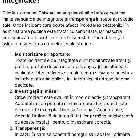
integritate?
Primăria comunei Chiscani se angajează să păstreze cele mai
înalte standarde de integritate și transparență în toate activitățile
sale. Orice incident care poate afecta încrederea cetățenilor în
administrarea publică este tratat cu seriozitate, iar măsurile
corespunzătoare sunt luate pentru a restabili încrederea și a
asigura respectarea normelor legale și etice.
Monitorizare și raportare:
Toate incidentele de integritate sunt monitorizate atent și
pot fi raportate de către cetățeni, angajați sau alte părți
implicate. Oferim diverse canale pentru sesizarea acestora,
inclusiv platforme online, linii telefonice și adrese de email
dedicate.
Investigații și măsuri:
Orice incident este evaluat în mod obiectiv și transparent.
Autoritățile competente sunt implicate atunci când este
necesar (de exemplu, Direcția Națională Anticorupție,
Agenția Națională de Integritate), iar primăria colaborează
cu aceste instituții pentru o investigare corectă.
Transparență:
În cazul în care se constată nereguli sau abateri, primăria