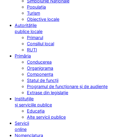
Simbolurile Naționale
Populația
Turism
Obiective locale
Autoritățile
publice locale
Primarul
Consiliul local
RUTI
Primăria
Conducerea
Organigrama
Componența
Statul de funcții
Programul de funcționare și de audiențe
Extrase din legislație
Instituțiile
și serviciile publice
Educația
Alte servicii publice
Servicii
online
Nomenclatura