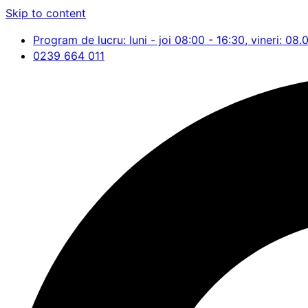
Skip to content
Program de lucru: luni - joi 08:00 - 16:30, vineri: 08.
0239 664 011