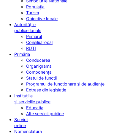
Simbolurile Naționale
Populația
Turism
Obiective locale
Autoritățile
publice locale
Primarul
Consiliul local
RUTI
Primăria
Conducerea
Organigrama
Componența
Statul de funcții
Programul de funcționare și de audiențe
Extrase din legislație
Instituțiile
și serviciile publice
Educația
Alte servicii publice
Servicii
online
Nomenclatura