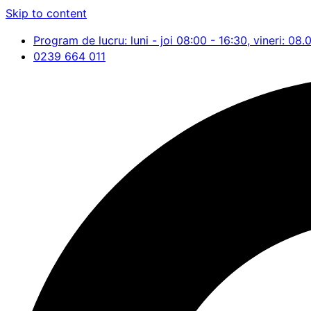
Skip to content
Program de lucru: luni - joi 08:00 - 16:30, vineri: 08.
0239 664 011