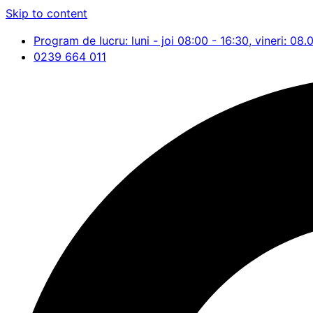
Skip to content
Program de lucru: luni - joi 08:00 - 16:30, vineri: 08.
0239 664 011